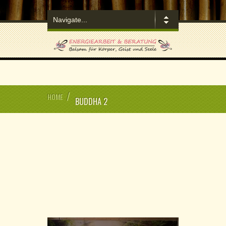
/
HOME
BUDDHA 2