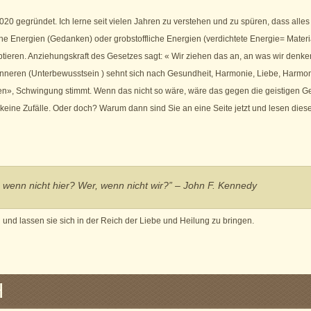
20 gegründet. Ich lerne seit vielen Jahren zu verstehen und zu spüren, dass alles
che Energien (Gedanken) oder grobstoffliche Energien (verdichtete Energie= Materia
ptieren. Anziehungskraft des Gesetzes sagt: « Wir ziehen das an, an was wir denke
Inneren (Unterbewusstsein ) sehnt sich nach Gesundheit, Harmonie, Liebe, Harmo
n», Schwingung stimmt. Wenn das nicht so wäre, wäre das gegen die geistigen Ge
t keine Zufälle. Oder doch? Warum dann sind Sie an eine Seite jetzt und lesen dies
 wenn nicht hier? Wer, wenn nicht wir?”
– John F. Kennedy
 und lassen sie sich in der Reich der Liebe und Heilung zu bringen.
H