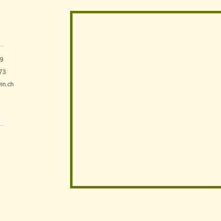
89
 73
in.ch