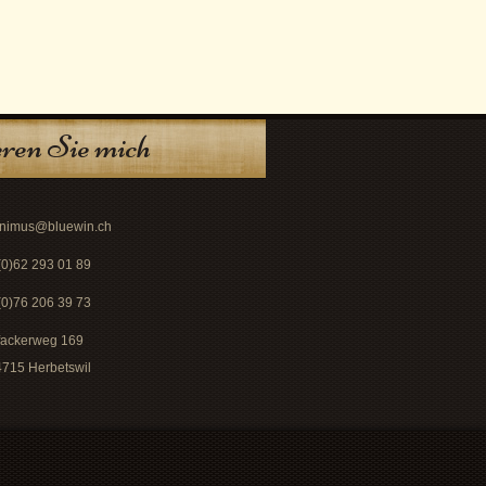
ren Sie mich
nimus@bluewin.ch
(0)62 293 01 89
(0)76 206 39 73
ackerweg 169
715 Herbetswil