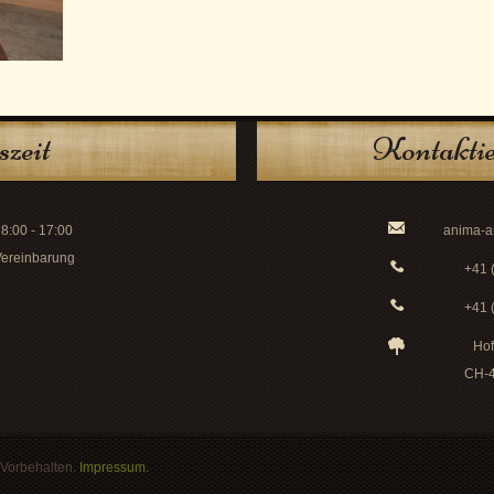
szeit
Kontaktie
8:00 - 17:00
anima-a
ereinbarung
+41 
+41 
Hof
CH-4
 Vorbehalten.
Impressum.