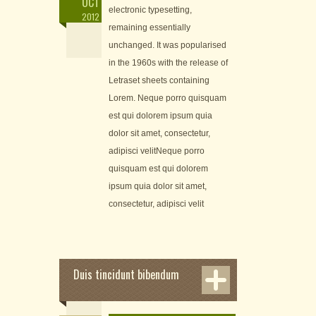
OCT
electronic typesetting,
2012
remaining essentially
unchanged. It was popularised
in the 1960s with the release of
Letraset sheets containing
Lorem. Neque porro quisquam
est qui dolorem ipsum quia
dolor sit amet, consectetur,
adipisci velitNeque porro
quisquam est qui dolorem
ipsum quia dolor sit amet,
consectetur, adipisci velit
Duis tincidunt bibendum