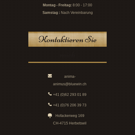
Montag - Freitag:
8:00 - 17:00
Samstag :
Nach Vereinbarung
Kontaktieren Sie
mich
anima-
animus@bluewin.ch
+41 (0)62 293 01 89
+41 (0)76 206 39 73
Hofackerweg 169
CH-4715 Herbetswil