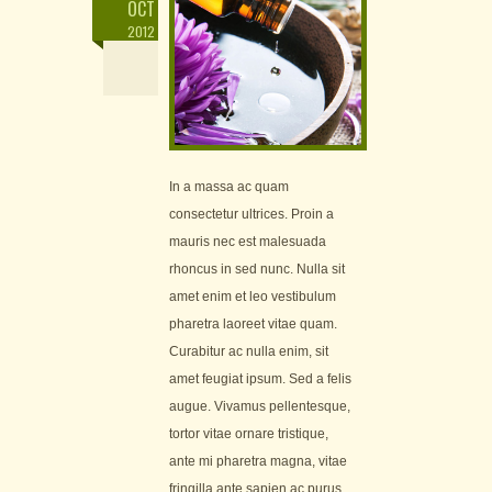
OCT
2012
In a massa ac quam
consectetur ultrices. Proin a
mauris nec est malesuada
rhoncus in sed nunc. Nulla sit
amet enim et leo vestibulum
pharetra laoreet vitae quam.
Curabitur ac nulla enim, sit
amet feugiat ipsum. Sed a felis
augue. Vivamus pellentesque,
tortor vitae ornare tristique,
ante mi pharetra magna, vitae
fringilla ante sapien ac purus.